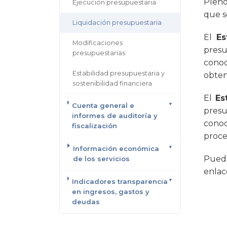
Pleno
Ejecución presupuestaria
que s
Liquidación presupuestaria
El
Es
Modificaciones
presu
presupuestarias
conoc
Estabilidad presupuestaria y
obten
sostenibilidad financiera
El
Es
Cuenta general e
presu
informes de auditoría y
conoc
fiscalización
proce
Información económica
Puede
de los servicios
enlac
Indicadores transparencia
en ingresos, gastos y
deudas