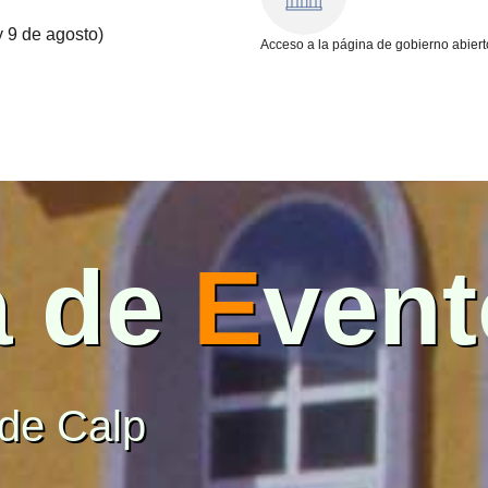
y 9 de agosto)
Acceso a la página de gobierno abiert
a de
E
vent
 de Calp