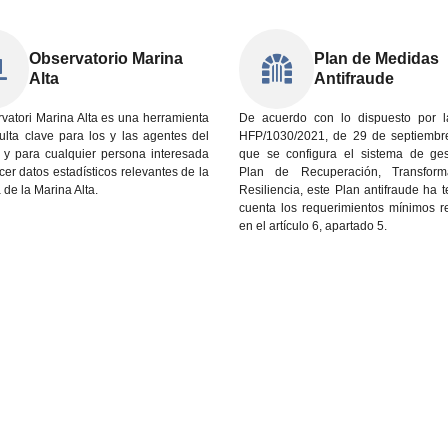
Observatorio Marina
Plan de Medidas
Alta
Antifraude
vatori Marina Alta es una herramienta
De acuerdo con lo dispuesto por 
ulta clave para los y las agentes del
HFP/1030/2021, de 29 de septiembre
io y para cualquier persona interesada
que se configura el sistema de ges
er datos estadísticos relevantes de la
Plan de Recuperación, Transform
de la Marina Alta.
Resiliencia, este Plan antifraude ha 
cuenta los requerimientos mínimos r
en el artículo 6, apartado 5.