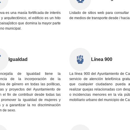
a es una masía fortificada de interés
Listado de sitios web para consultar
 y arquitectónico, el edificio es un hito
de medios de transporte desde / hacia
 paisajístico que domina la mayor parte
ino municipal.
Igualdad
Línea 900
cejalía de Igualdad tiene la
La línea 900 del Ayuntamiento de Ca
encia de la incorporación de la
servicio de atención telefónica grat
iva de género en todas las políticas,
que cualquier ciudadano pueda a
as y proyectos del Ayuntamiento de
realizar quejas relacionadas con des
 el fin de contribuir desde todas las
o incidencias menores en la vía públ
 promover la igualdad de mujeres y
mobiliario urbano del municipio de Ca
 y a garantizar la no discriminación
n de sexo.