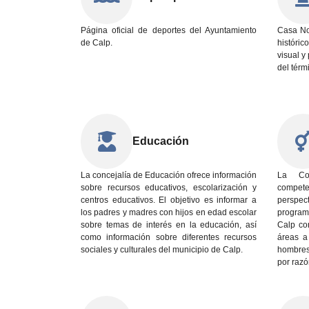
Página oficial de deportes del Ayuntamiento
Casa Nov
de Calp.
histórico
visual y
del térm
Educación
La concejalía de Educación ofrece información
La Con
sobre recursos educativos, escolarización y
compet
centros educativos. El objetivo es informar a
perspect
los padres y madres con hijos en edad escolar
program
sobre temas de interés en la educación, así
Calp con
como información sobre diferentes recursos
áreas a
sociales y culturales del municipio de Calp.
hombres
por razó