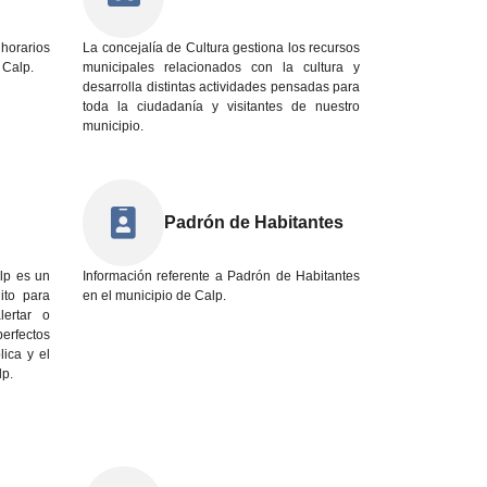
 horarios
La concejalía de Cultura gestiona los recursos
 Calp.
municipales relacionados con la cultura y
desarrolla distintas actividades pensadas para
toda la ciudadanía y visitantes de nuestro
municipio.
Padrón de Habitantes
lp es un
Información referente a Padrón de Habitantes
uito para
en el municipio de Calp.
lertar o
perfectos
ica y el
lp.