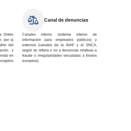
Canal de denuncias
la Orden
Canales interno (sistema interno de
, por la
información para empleados públicos) y
tión del
externos (canales de la AVAF y el SNCA,
ación y
según se refiera o no a denuncias relativas a
tenido en
fraude o irregularidades vinculadas a fondos
ecogidos
europeos)