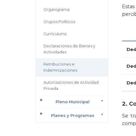
Estas
Organigrama
perci
Grupos Políticos
Currículums
Declaraciones de Bienes y
Ded
Actividades
Retribuciones e
Ded
Indemnizaciones
Ded
Autorizaciones de Actividad
Privada
Pleno Municipal
2. C
Planes y Programas
Se tr
compa