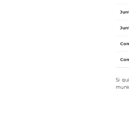
Jun
Jun
Com
Com
Si qu
munic