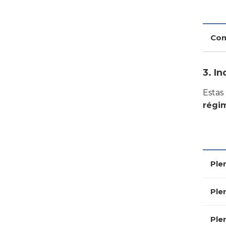
Com
3. I
Esta
régi
Ple
Ple
Ple