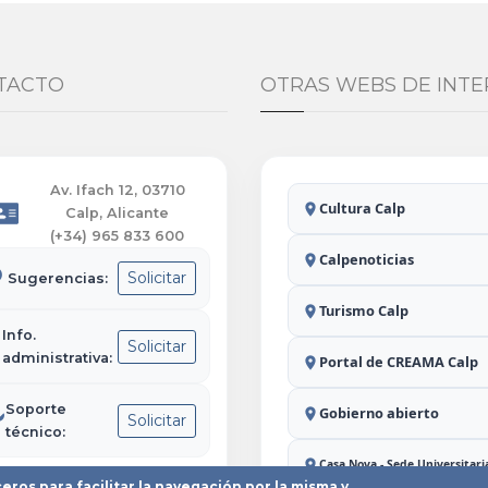
TACTO
OTRAS WEBS DE INTE
Av. Ifach 12, 03710
Cultura Calp
Calp, Alicante
(+34) 965 833 600
Calpenoticias
Solicitar
Sugerencias:
Turismo Calp
Info.
Solicitar
administrativa:
Portal de CREAMA Calp
Soporte
Gobierno abierto
Solicitar
técnico:
Casa Nova - Sede Universitari
ceros para facilitar la navegación por la misma y